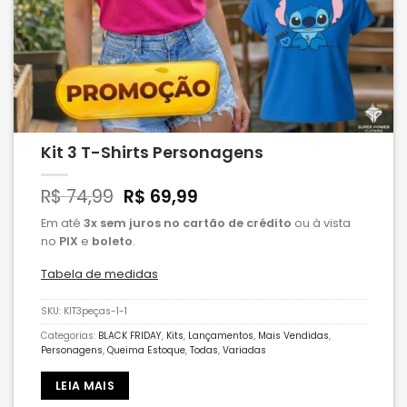
Kit 3 T-Shirts Personagens
R$
74,99
R$
69,99
Em até
3x sem juros no cartão de crédito
ou à vista
no
PIX
e
boleto
.
Tabela de medidas
SKU:
KIT3peças-1-1
Categorias:
BLACK FRIDAY
,
Kits
,
Lançamentos
,
Mais Vendidas
,
Personagens
,
Queima Estoque
,
Todas
,
Variadas
LEIA MAIS