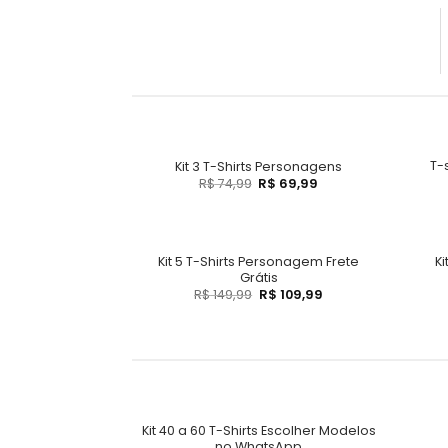
T-
Kit 3 T-Shirts Personagens
R$
74,99
R$
69,99
Kit 5 T-Shirts Personagem Frete
K
Grátis
R$
149,99
R$
109,99
Kit 40 a 60 T-Shirts Escolher Modelos
no WhatsApp