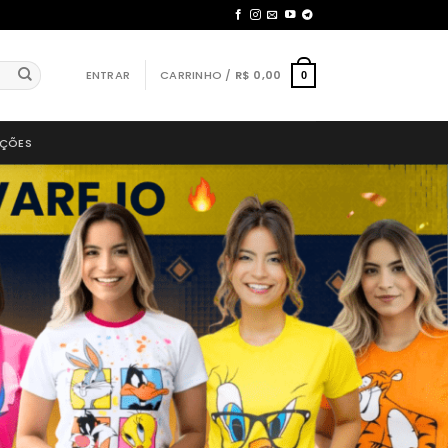
ENTRAR
CARRINHO /
R$
0,00
0
AÇÕES