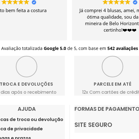
to bem feita a costura
Já comprei 4 blusas, amei, 
ótima qualidade, sou da 
mineira de Belo Horizont
certinho!❤️❤️❤️
Avaliação totalizada
Google
5.0
de 5,
com base em
542 avaliações
TROCA E DEVOLUÇÕES
PARCELE EM ATÉ
 dias após o recebimento
12x Com cartões de crédi
AJUDA
FORMAS DE PAGAMENT
ticas de troca ou devolução
SITE SEGURO
tica de privacidade
egas e prazos