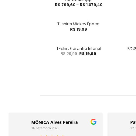
R$
799,60
–
R$
1.079,40
T-shirts Mickey Época
R$
19,99
Kit 
T-shirt Florzinha Infantil
R$
29,99
R$
19,99
MÔNICA Alves Pereira
Pa
16 Setembro 2025
12 