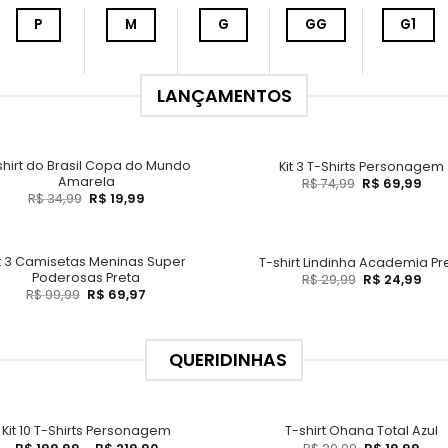
P
M
G
GG
G1
LANÇAMENTOS
shirt do Brasil Copa do Mundo
Kit 3 T-Shirts Personagem
Amarela
R$
74,99
R$
69,99
R$
34,99
R$
19,99
it 3 Camisetas Meninas Super
T-shirt Lindinha Academia Pr
Poderosas Preta
R$
29,99
R$
24,99
R$
99,99
R$
69,97
QUERIDINHAS
Kit 10 T-Shirts Personagem
T-shirt Ohana Total Azul