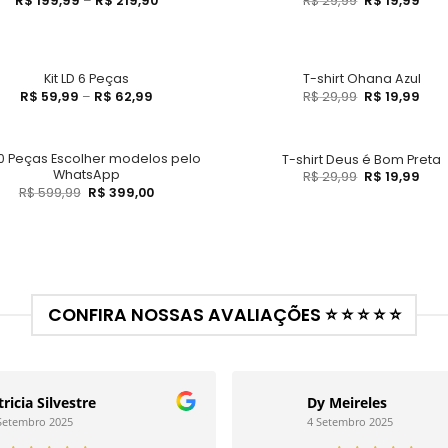
R$
199,99
–
R$
219,90
R$
29,99
R$
19,99
Kit LD 6 Peças
T-shirt Ohana Azul
R$
59,99
–
R$
62,99
R$
29,99
R$
19,99
20 Peças Escolher modelos pelo
T-shirt Deus é Bom Preta
WhatsApp
R$
29,99
R$
19,99
R$
599,99
R$
399,00
CONFIRA NOSSAS AVALIAÇÕES ⭐ ⭐ ⭐ ⭐ ⭐
tricia Silvestre
Dy Meireles
Setembro 2025
4 Setembro 2025