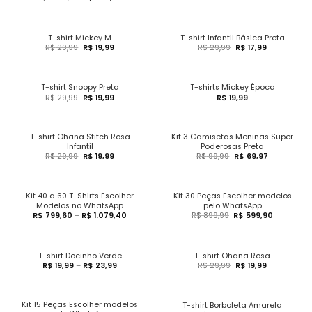
T-shirt Mickey M
T-shirt Infantil Básica Preta
R$
29,99
R$
19,99
R$
29,99
R$
17,99
T-shirt Snoopy Preta
T-shirts Mickey Época
R$
29,99
R$
19,99
R$
19,99
T-shirt Ohana Stitch Rosa
Kit 3 Camisetas Meninas Super
Infantil
Poderosas Preta
R$
29,99
R$
19,99
R$
99,99
R$
69,97
Kit 40 a 60 T-Shirts Escolher
Kit 30 Peças Escolher modelos
Modelos no WhatsApp
pelo WhatsApp
R$
799,60
–
R$
1.079,40
R$
899,99
R$
599,90
T-shirt Docinho Verde
T-shirt Ohana Rosa
R$
19,99
–
R$
23,99
R$
29,99
R$
19,99
Kit 15 Peças Escolher modelos
T-shirt Borboleta Amarela