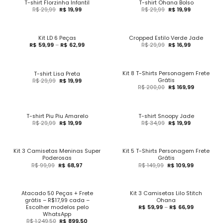
T-shirt Florzinha Infantil
T-shirt Ohana Bolso
R$
29,99
R$
19,99
R$
29,99
R$
19,99
Kit LD 6 Peças
Cropped Estilo Verde Jade
R$
59,99
–
R$
62,99
R$
29,99
R$
16,99
Kit 8 T-Shirts Personagem Frete
T-shirt Lisa Preta
Grátis
R$
29,99
R$
19,99
R$
200,00
R$
169,99
T-shirt Piu Piu Amarelo
T-shirt Snoopy Jade
R$
29,99
R$
19,99
R$
34,99
R$
19,99
Kit 3 Camisetas Meninas Super
Kit 5 T-Shirts Personagem Frete
Poderosas
Grátis
R$
99,99
R$
68,97
R$
149,99
R$
109,99
Atacado 50 Peças + Frete
Kit 3 Camisetas Lilo Stitch
grátis – R$17,99 cada –
Ohana
Escolher modelos pelo
R$
59,99
–
R$
66,99
WhatsApp
R$
1.249,50
R$
899,50