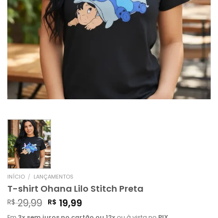
INÍCIO
/
LANÇAMENTOS
T-shirt Ohana Lilo Stitch Preta
29,99
19,99
R$
R$
Em
3x sem juros no cartão ou 12x
ou à vista no
PIX.