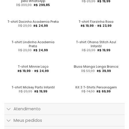
pelo WhatsApp
R$
29,99
R$
19,99
R$
399,99
R$
299,85
T-shirt Docinho Academia Preta
T-shirt Florzinha Rosa
R$
29,99
R$
24,99
R$
19,99
–
R$
23,99
T-shirt Lindinha Academia
T-shirt Ohana Stitch Azul
Preta
Infantil
R$
29,99
R$
24,99
R$
29,99
R$
19,99
T-shirt Minnie Laço
Blusa Manga Longa Branca
R$
19,99
–
R$
24,99
R$
59,99
R$
39,99
T-shirt Mickey Parts Infantil
Kit 3 T-Shirts Personagem
R$
29,99
R$
19,99
R$
74,99
R$
69,99
Atendimento
Meus pedidos