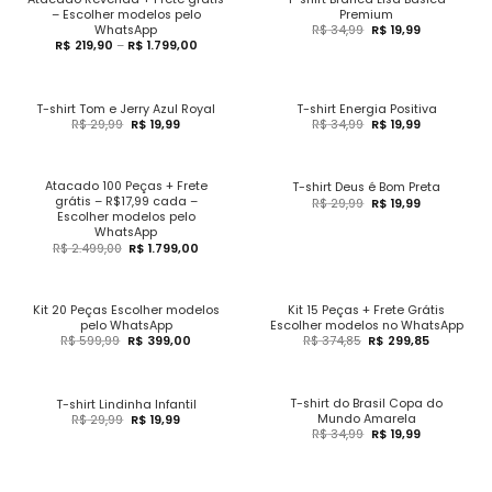
– Escolher modelos pelo
Premium
WhatsApp
R$
34,99
R$
19,99
R$
219,90
–
R$
1.799,00
T-shirt Tom e Jerry Azul Royal
T-shirt Energia Positiva
R$
29,99
R$
19,99
R$
34,99
R$
19,99
Atacado 100 Peças + Frete
T-shirt Deus é Bom Preta
grátis – R$17,99 cada –
R$
29,99
R$
19,99
Escolher modelos pelo
WhatsApp
R$
2.499,00
R$
1.799,00
Kit 20 Peças Escolher modelos
Kit 15 Peças + Frete Grátis
pelo WhatsApp
Escolher modelos no WhatsApp
R$
599,99
R$
399,00
R$
374,85
R$
299,85
T-shirt do Brasil Copa do
T-shirt Lindinha Infantil
Mundo Amarela
R$
29,99
R$
19,99
R$
34,99
R$
19,99