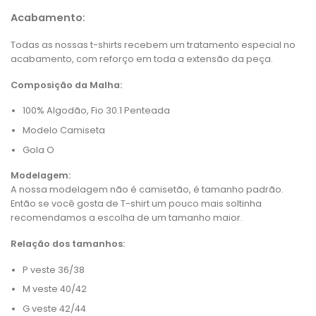
Acabamento:
Todas as nossas t-shirts recebem um tratamento especial no
acabamento, com reforço em toda a extensão da peça.
Composição da Malha:
100% Algodão, Fio 30.1 Penteada
Modelo Camiseta
Gola O
Modelagem:
A nossa modelagem não é camisetão, é tamanho padrão.
Então se você gosta de T-shirt um pouco mais soltinha
recomendamos a escolha de um tamanho maior.
Relação dos tamanhos:
P veste 36/38
M veste 40/42
G veste 42/44