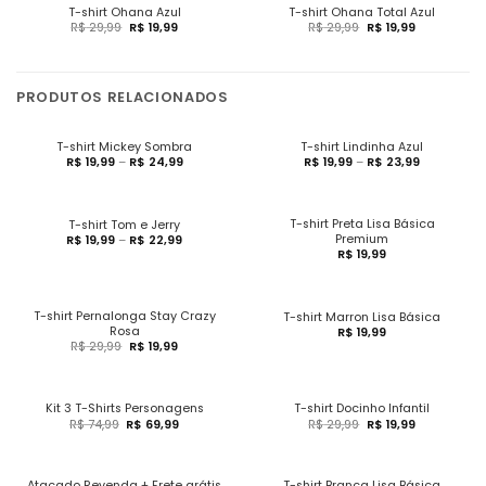
T-shirt Ohana Azul
T-shirt Ohana Total Azul
R$
29,99
R$
19,99
R$
29,99
R$
19,99
PRODUTOS RELACIONADOS
T-shirt Mickey Sombra
T-shirt Lindinha Azul
R$
19,99
–
R$
24,99
R$
19,99
–
R$
23,99
T-shirt Preta Lisa Básica
T-shirt Tom e Jerry
Premium
R$
19,99
–
R$
22,99
R$
19,99
T-shirt Pernalonga Stay Crazy
T-shirt Marron Lisa Básica
Rosa
R$
19,99
R$
29,99
R$
19,99
Kit 3 T-Shirts Personagens
T-shirt Docinho Infantil
R$
74,99
R$
69,99
R$
29,99
R$
19,99
Atacado Revenda + Frete grátis
T-shirt Branca Lisa Básica