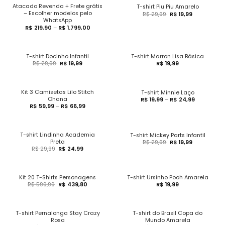
Atacado Revenda + Frete grátis
T-shirt Piu Piu Amarelo
– Escolher modelos pelo
R$
29,99
R$
19,99
WhatsApp
R$
219,90
–
R$
1.799,00
T-shirt Docinho Infantil
T-shirt Marron Lisa Básica
R$
29,99
R$
19,99
R$
19,99
Kit 3 Camisetas Lilo Stitch
T-shirt Minnie Laço
Ohana
R$
19,99
–
R$
24,99
R$
59,99
–
R$
66,99
T-shirt Lindinha Academia
T-shirt Mickey Parts Infantil
Preta
R$
29,99
R$
19,99
R$
29,99
R$
24,99
Kit 20 T-Shirts Personagens
T-shirt Ursinho Pooh Amarela
R$
599,99
R$
439,80
R$
19,99
T-shirt Pernalonga Stay Crazy
T-shirt do Brasil Copa do
Rosa
Mundo Amarela