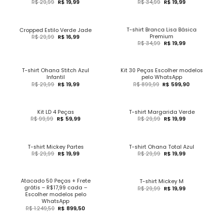
R$
29,99
R$
19,99
R$
34,99
R$
19,99
T-shirt Branca Lisa Básica
Cropped Estilo Verde Jade
Premium
R$
29,99
R$
16,99
R$
34,99
R$
19,99
T-shirt Ohana Stitch Azul
Kit 30 Peças Escolher modelos
Infantil
pelo WhatsApp
R$
29,99
R$
19,99
R$
899,99
R$
599,90
Kit LD 4 Peças
T-shirt Margarida Verde
R$
99,99
R$
59,99
R$
29,99
R$
19,99
T-shirt Mickey Partes
T-shirt Ohana Total Azul
R$
29,99
R$
19,99
R$
29,99
R$
19,99
Atacado 50 Peças + Frete
T-shirt Mickey M
grátis – R$17,99 cada –
R$
29,99
R$
19,99
Escolher modelos pelo
WhatsApp
R$
1.249,50
R$
899,50