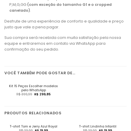
P,M,G,GG
(com exceção do tamanho G1 e o cropped
canelado)
.
Desfrute de uma experiência de conforto e qualidade e preço
justo que vale a pena pagar.
Sua compra será recebida com muita satisfação pela nossa
equipe e entraremos em contato via WhatsApp para
confirmação do seu pedido.
VOCÊ TAMBÉM PODE GOSTAR DE…
Kit 15 Peças Escolher modelos
pelo WhatsApp
R$
399,99
R$
299,85
PRODUTOS RELACIONADOS
T-shirt Tom e Jerry Azul Royal
T-shirt Lindinha Infantil
R$
29,99
R$
19,99
R$
29,99
R$
19,99