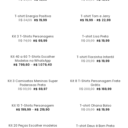
T-shirt Energia Positiva
T-shirt Tom e Jerry
R$
34,99
R$
19,99
R$
19,99
–
R$
22,99
Kit 3 T-Shirts Personagens
T-shirt Lisa Preta
R$
74,99
R$
69,99
R$
29,99
R$
19,99
Kit 40 a 60 T-Shirts Escolher
T-shirt Florzinha Infantil
Modelos no WhatsApp
R$
29,99
R$
19,99
R$
799,60
–
R$
1.079,40
Kit 3 Camisetas Meninas Super
Kit 8 T-Shirts Personagem Frete
Poderosas Preta
Grátis
R$
99,99
R$
69,97
R$
200,00
R$
169,99
Kit 10 T-Shirts Personagem
T-shirt Ohana Bolso
R$
199,99
–
R$
219,90
R$
29,99
R$
19,99
Kit 20 Peças Escolher modelos
T-shirt Deus é Bom Preta