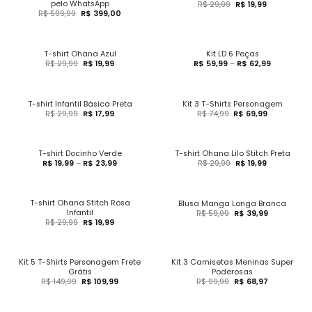
pelo WhatsApp
R$
29,99
R$
19,99
R$
599,99
R$
399,00
T-shirt Ohana Azul
Kit LD 6 Peças
R$
29,99
R$
19,99
R$
59,99
–
R$
62,99
T-shirt Infantil Básica Preta
Kit 3 T-Shirts Personagem
R$
29,99
R$
17,99
R$
74,99
R$
69,99
T-shirt Docinho Verde
T-shirt Ohana Lilo Stitch Preta
R$
19,99
–
R$
23,99
R$
29,99
R$
19,99
T-shirt Ohana Stitch Rosa
Blusa Manga Longa Branca
Infantil
R$
59,99
R$
39,99
R$
29,99
R$
19,99
Kit 5 T-Shirts Personagem Frete
Kit 3 Camisetas Meninas Super
Grátis
Poderosas
R$
149,99
R$
109,99
R$
99,99
R$
68,97