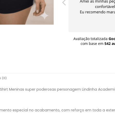
Super indico são lindas as peças
Amei as minhas peç
super confortável de usa sempre
confortável
compre nessa loja adoro...
Eu recomendo mara
Avaliação totalizada
Goo
com base em
542 a
 (0)
-Shirt Meninas super poderosas personagem Lindinha Academia
amento especial no acabamento, com reforço em toda a exte