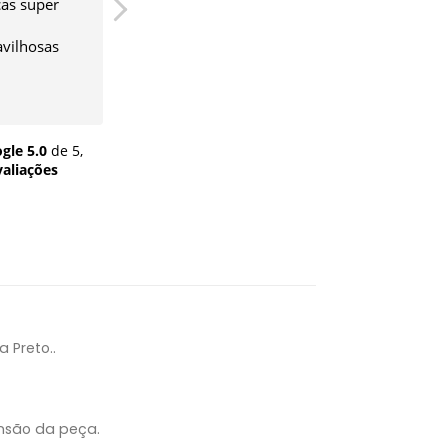
as super
Muito bem feita a costura
J
vilhosas
gle
5.0
de 5,
valiações
 Preto..
nsão da peça.