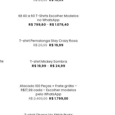
Kit 40 a 60 T-Shirts Escolher Modelos
no WhatsApp
R$
799,60
–
R$
1.079,40
T-shirt Pernalonga Stay Crazy Rosa
R$
29,99
R$
19,99
ete
T-shirt Mickey Sombra
R$
19,99
–
R$
24,99
Atacado 100 Peças + Frete grátis –
R$17,99 cada – Escolher modelos
pelo WhatsApp
R$
2.499,00
R$
1.799,00
T-shirt Ohana Lilo Stitch Preta