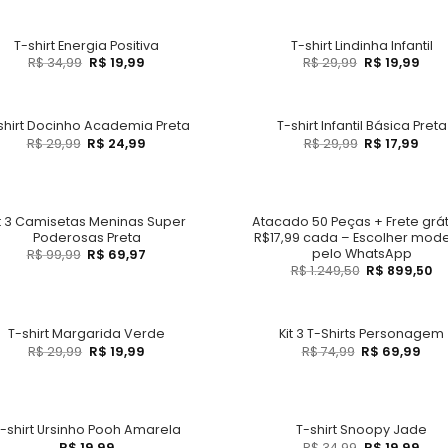
T-shirt Energia Positiva
T-shirt Lindinha Infantil
R$
34,99
R$
19,99
R$
29,99
R$
19,99
shirt Docinho Academia Preta
T-shirt Infantil Básica Preta
R$
29,99
R$
24,99
R$
29,99
R$
17,99
it 3 Camisetas Meninas Super
Atacado 50 Peças + Frete grát
Poderosas Preta
R$17,99 cada – Escolher mod
pelo WhatsApp
R$
99,99
R$
69,97
R$
1.249,50
R$
899,50
T-shirt Margarida Verde
Kit 3 T-Shirts Personagem
R$
29,99
R$
19,99
R$
74,99
R$
69,99
-shirt Ursinho Pooh Amarela
T-shirt Snoopy Jade
R$
19,99
R$
34,99
R$
19,99