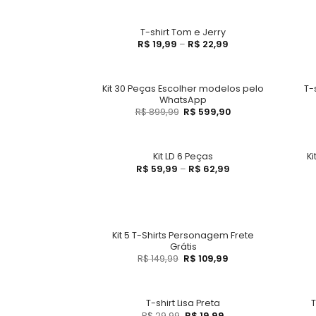
T-shirt Tom e Jerry
R$
19,99
–
R$
22,99
Kit 30 Peças Escolher modelos pelo
T-
WhatsApp
R$
899,99
R$
599,90
K
Kit LD 6 Peças
R$
59,99
–
R$
62,99
Kit 5 T-Shirts Personagem Frete
Grátis
R$
149,99
R$
109,99
T-shirt Lisa Preta
T
R$
29,99
R$
19,99