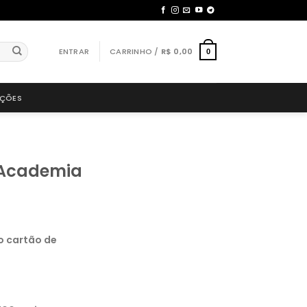
ENTRAR
CARRINHO /
R$
0,00
0
AÇÕES
a Academia
no cartão de