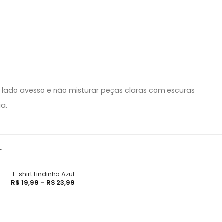
o lado avesso e não misturar peças claras com escuras
ia.
…
T-shirt Lindinha Azul
R$
19,99
–
R$
23,99