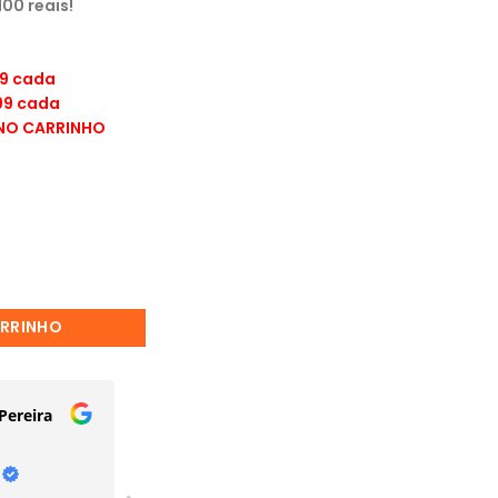
00 reais!
99 cada
,99 cada
NO CARRINHO
ARRINHO
Pereira
Patricia Silvestre
12 Setembro 2025