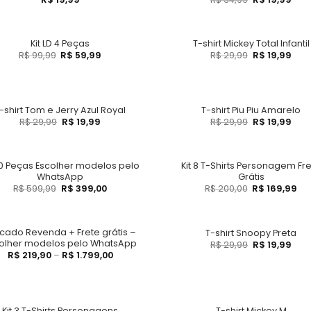
Kit LD 4 Peças
T-shirt Mickey Total Infantil
R$
99,99
R$
59,99
R$
29,99
R$
19,99
-shirt Tom e Jerry Azul Royal
T-shirt Piu Piu Amarelo
R$
29,99
R$
19,99
R$
29,99
R$
19,99
20 Peças Escolher modelos pelo
Kit 8 T-Shirts Personagem Fr
WhatsApp
Grátis
R$
599,99
R$
399,00
R$
200,00
R$
169,99
cado Revenda + Frete grátis –
T-shirt Snoopy Preta
olher modelos pelo WhatsApp
R$
29,99
R$
19,99
R$
219,90
–
R$
1.799,00
Kit 3 T-Shirts Personagens
T-shirt Mickey M