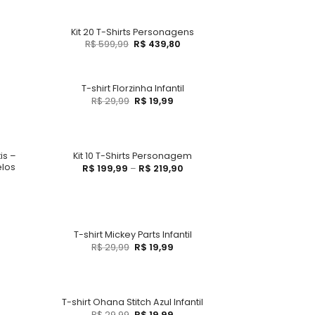
Kit 20 T-Shirts Personagens
R$
599,99
R$
439,80
T-shirt Florzinha Infantil
R$
29,99
R$
19,99
is –
Kit 10 T-Shirts Personagem
elos
R$
199,99
–
R$
219,90
T-shirt Mickey Parts Infantil
R$
29,99
R$
19,99
T-shirt Ohana Stitch Azul Infantil
R$
29,99
R$
19,99