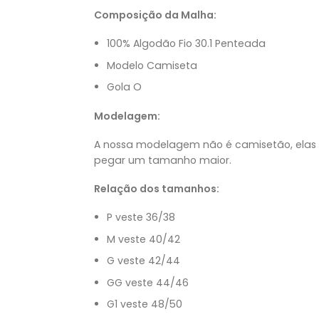
Composição da Malha:
100% Algodão Fio 30.1 Penteada
Modelo Camiseta
Gola O
Modelagem:
A nossa modelagem não é camisetão, elas 
pegar um tamanho maior.
Relação dos tamanhos:
P veste 36/38
M veste 40/42
G veste 42/44
GG veste 44/46
G1 veste 48/50