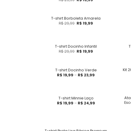
T-shirt Borboleta Amarela
R$
29,99
R$
19,99
T-shirt Docinho Infantil
T
R$
29,99
R$
19,99
Kit 
T-shirt Docinho Verde
R$
19,99
–
R$
23,99
Ata
T-shirt Minnie Laço
Esc
R$
19,99
–
R$
24,99
T-shirt Preta Lisa Básica Premium