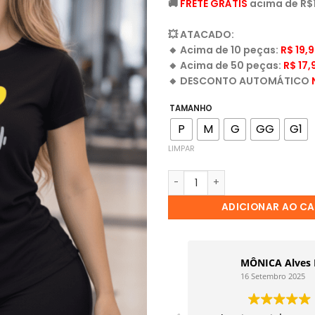
🚚
FRETE GRÁTIS
acima de R$1
💥
ATACADO:
🔸
Acima de 10 peças:
R$ 19,
🔸
Acima de 50 peças:
R$ 17
🔸
DESCONTO AUTOMÁTICO
TAMANHO
P
M
G
GG
G1
LIMPAR
ADICIONAR AO C
Maruana Toledo
MÔNICA Alves 
19 Setembro 2025
16 Setembro 2025