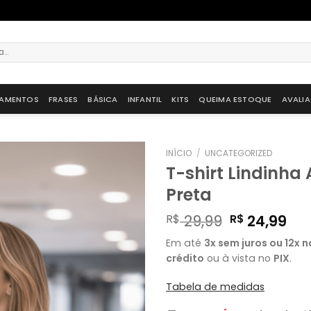
AMENTOS
FRASES
BÁSICA
INFANTIL
KITS
QUEIMA ESTOQUE
AVALI
INÍCIO
/
UNCATEGORIZED
T-shirt Lindinh
Preta
R$
29,99
R$
24,99
Em até
3x sem juros ou 12x 
crédito
ou à vista no
PIX
.
Tabela de medidas