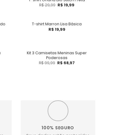
R$
29,99
R$
19,99
ndo
T-shirt Marron Lisa Básica
R$
19,99
Kit 3 Camisetas Meninas Super
a
Poderosas
R$
99,99
R$
68,97
100% SEGURO