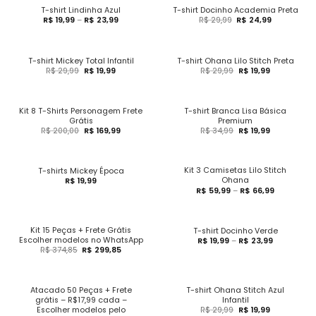
T-shirt Lindinha Azul
T-shirt Docinho Academia Preta
R$
19,99
–
R$
23,99
R$
29,99
R$
24,99
T-shirt Mickey Total Infantil
T-shirt Ohana Lilo Stitch Preta
R$
29,99
R$
19,99
R$
29,99
R$
19,99
Kit 8 T-Shirts Personagem Frete
T-shirt Branca Lisa Básica
Grátis
Premium
R$
200,00
R$
169,99
R$
34,99
R$
19,99
Kit 3 Camisetas Lilo Stitch
T-shirts Mickey Época
Ohana
R$
19,99
R$
59,99
–
R$
66,99
Kit 15 Peças + Frete Grátis
T-shirt Docinho Verde
Escolher modelos no WhatsApp
R$
19,99
–
R$
23,99
R$
374,85
R$
299,85
Atacado 50 Peças + Frete
T-shirt Ohana Stitch Azul
grátis – R$17,99 cada –
Infantil
Escolher modelos pelo
R$
29,99
R$
19,99