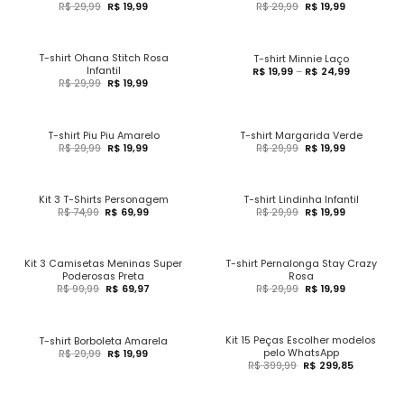
R$
29,99
R$
19,99
R$
29,99
R$
19,99
T-shirt Ohana Stitch Rosa
T-shirt Minnie Laço
Infantil
R$
19,99
–
R$
24,99
R$
29,99
R$
19,99
T-shirt Piu Piu Amarelo
T-shirt Margarida Verde
R$
29,99
R$
19,99
R$
29,99
R$
19,99
Kit 3 T-Shirts Personagem
T-shirt Lindinha Infantil
R$
74,99
R$
69,99
R$
29,99
R$
19,99
Kit 3 Camisetas Meninas Super
T-shirt Pernalonga Stay Crazy
Poderosas Preta
Rosa
R$
99,99
R$
69,97
R$
29,99
R$
19,99
Kit 15 Peças Escolher modelos
T-shirt Borboleta Amarela
pelo WhatsApp
R$
29,99
R$
19,99
R$
399,99
R$
299,85