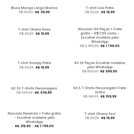
Blusa Manga Longa Branca
T-shirt Lisa Preta
R$
59,99
R$
39,99
R$
29,99
R$
19,99
Atacado 100 Peças + Frete
T-shirt Ohana Rosa
grátis – R$17,99 cada –
R$
29,99
R$
19,99
Escolher modelos pelo
WhatsApp
R$
2.499,00
R$
1.799,00
Kit 30 Peças Escolher modelos
T-shirt Snoopy Preta
pelo WhatsApp
R$
29,99
R$
19,99
R$
899,99
R$
599,90
Kit 5 T-Shirts Personagem Frete
Kit 20 T-Shirts Personagens
Grátis
R$
599,99
R$
439,80
R$
149,99
R$
109,99
Atacado Revenda + Frete grátis
T-shirt Ohana Azul
– Escolher modelos pelo
R$
29,99
R$
19,99
WhatsApp
R$
219,90
–
R$
1.799,00