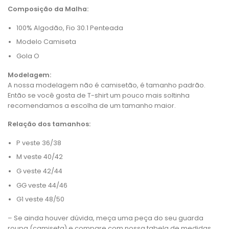
Composição da Malha:
100% Algodão, Fio 30.1 Penteada
Modelo Camiseta
Gola O
Modelagem:
A nossa modelagem não é camisetão, é tamanho padrão.
Então se você gosta de T-shirt um pouco mais soltinha
recomendamos a escolha de um tamanho maior.
Relação dos tamanhos:
P veste 36/38
M veste 40/42
G veste 42/44
GG veste 44/46
G1 veste 48/50
– Se ainda houver dúvida, meça uma peça do seu guarda
roupa (camiseta) e compare com nossa tabela de medidas.