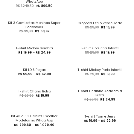
WhatsApp
R$
1.249,50
R$
899,50
Kit 3 Camisetas Meninas Super
Cropped Estilo Verde Jade
Poderosas
R$
29,99
R$
16,99
R$
99,99
R$
68,97
T-shirt Mickey Sombra
T-shirt Florzinha Infantil
R$
19,99
–
R$
24,99
R$
29,99
R$
19,99
Kit LD 6 Peças
T-shirt Mickey Parts Infantil
R$
59,99
–
R$
62,99
R$
29,99
R$
19,99
T-shirt Lindinha Academia
T-shirt Ohana Bolso
Preta
R$
29,99
R$
19,99
R$
29,99
R$
24,99
Kit 40 a 60 T-Shirts Escolher
T-shirt Tom e Jerry
Modelos no WhatsApp
R$
19,99
–
R$
22,99
R$
799,60
–
R$
1.079,40