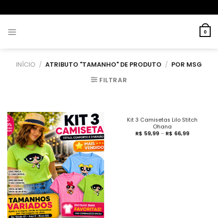
0
INÍCIO
/
ATRIBUTO "TAMANHO" DE PRODUTO
/
POR MSG
FILTRAR
Kit 3 Camisetas Lilo Stitch
Ohana
R$
59,99
–
R$
66,99